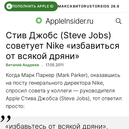
+
ПОПОЛНИТЬ APPLE ID
МАКС
АВИТО
RUSTORE
IOS 26.6
Поис
DDE STORE
СБЕР КИДС
ВТБ ОНЛАЙН
ЧАТ В ROBLOX
AppleInsider.ru
Стив Джобс (Steve Jobs)
советует Nike «избавиться
от всякой дряни»
Виталий Андреев
17.05.2011
Когда Марк Паркер (Mark Parker), оказавшись
на посту генерального директора Nike,
спросил совета у коллеги — руководителя
Apple Стива Джобса (Steve Jobs), тот ответил
просто:
«избавьтесь от всякой дряни».