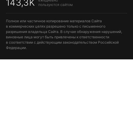
143,3K
ежедневно
пользуются сайтом
Полное или частичное копирование материалов Сайта
в коммерческих целях разрешено только с письменного
разрешения владельца Сайта. В случае обнаружения нарушений,
виновные лица могут быть привлечены к ответственности
в соответствии с действующим законодательством Российской
Федерации.