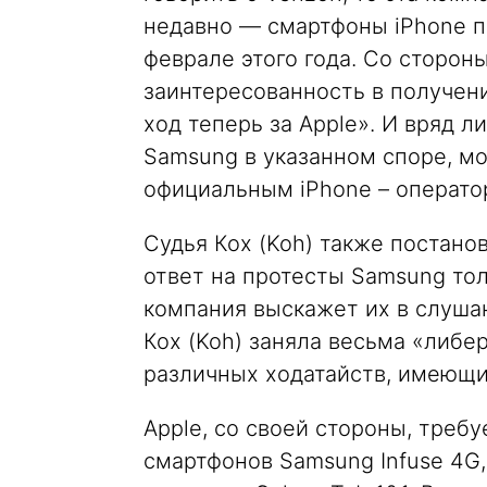
недавно — смартфоны iPhone по
феврале этого года. Со сторон
заинтересованность в получении
ход теперь за Apple». И вряд л
Samsung в указанном споре, м
официальным iPhone – операто
Судья Кох (Koh) также постано
ответ на протесты Samsung тол
компания выскажет их в слушан
Кох (Koh) заняла весьма «либ
различных ходатайств, имеющи
Apple, со своей стороны, требу
смартфонов Samsung Infuse 4G, 