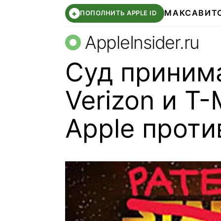
МАКС
АВИТ
+
ПОПОЛНИТЬ APPLE ID
AppleInsider.ru
Суд приним
Verizon и T-
Apple прот