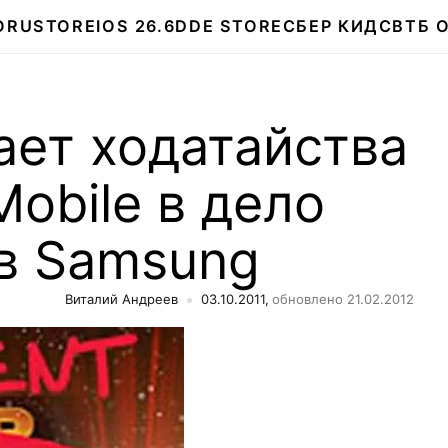
О
RUSTORE
IOS 26.6
DDE STORE
СБЕР КИДС
ВТБ 
ает ходатайства
Mobile в дело
ив Samsung
Виталий Андреев
03.10.2011,
обновлено 21.02.2012