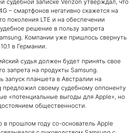
оей судебной записке Verizon утверждал, что
4G – смартфонов негативно скажется на
го поколения LTE и на обеспечении
удебное решение в пользу запрета
amsung. Компании уже пришлось свернуть
0.1 в Германии.
йский судья должен будет принять свое
го запрета на продукты Samsung.
ь запуск планшета в Австралии на
g предложил своему судебному оппоненту
ые «потенциальные выгоды для Apple», но
 достоянием общественности.
о в прошлом году со-основатель Apple
 связывался с руководством Samsung с