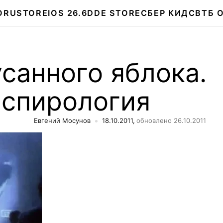
О
RUSTORE
IOS 26.6
DDE STORE
СБЕР КИДС
ВТБ 
санного яблока.
нспирология
Евгений Мосунов
18.10.2011,
обновлено 26.10.2011