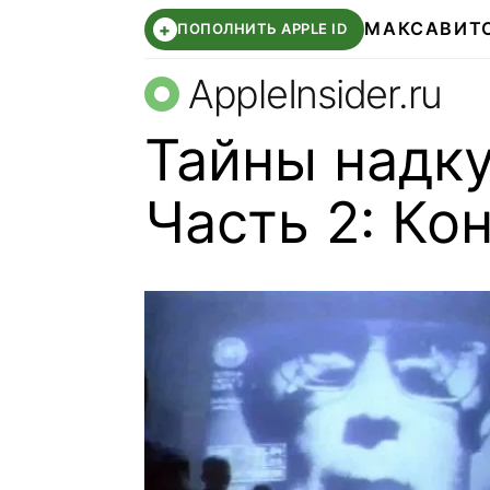
МАКС
АВИТ
+
ПОПОЛНИТЬ APPLE ID
AppleInsider.ru
Тайны надку
Часть 2: Ко