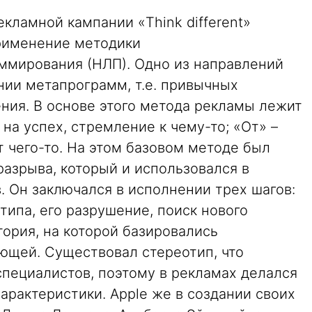
екламной кампании «Think different»
рименение методики
ммирования (НЛП). Одно из направлений
нии метапрограмм, т.е. привычных
ния. В основе этого метода рекламы лежит
 на успех, стремление к чему-то; «От» –
 чего-то. На этом базовом методе был
разрыва, который и использовался в
в. Он заключался в исполнении трех шагов:
ипа, его разрушение, поиск нового
ория, на которой базировались
ующей. Существовал стереотип, что
специалистов, поэтому в рекламах делался
характеристики. Apple же в создании своих