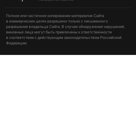
Полное или частичное копирование материалов Сайта
в коммерческих целях разрешено только с письменного
разрешения владельца Сайта. В случае обнаружения нарушений,
виновные лица могут быть привлечены к ответственности
в соответствии с действующим законодательством Российской
Федерации.