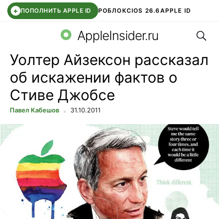
+
ПОПОЛНИТЬ APPLE ID
РОБЛОКС
IOS 26.6
APPLE ID
Поис
TELEGRAM
WHATSAPP
DDE STORE
APP STORE
OZON БАНК
AppleInsider.ru
Уолтер Айзексон рассказал
об искажении фактов о
Стиве Джобсе
Павел Кабешов
31.10.2011