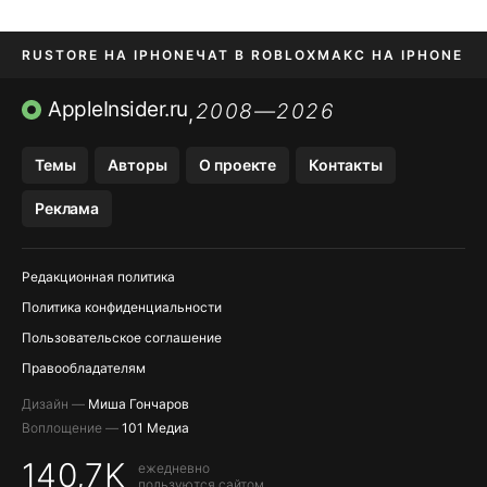
RUSTORE НА IPHONE
ЧАТ В ROBLOX
МАКС НА IPHONE
AVITO НА IPHONE
ВТБ ОНЛАЙН
TIKTOK НА IPHONE
AppleInsider.ru
2008—2026
,
Темы
Авторы
О проекте
Контакты
Реклама
Редакционная политика
Политика конфиденциальности
Пользовательское соглашение
Правообладателям
Дизайн —
Миша Гончаров
Воплощение —
101 Медиа
140,7K
ежедневно
пользуются сайтом