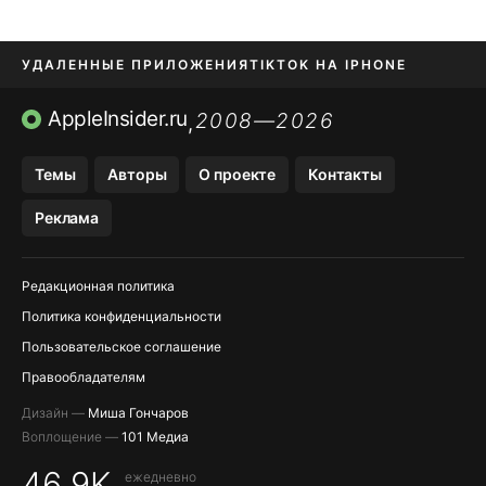
УДАЛЕННЫЕ ПРИЛОЖЕНИЯ
TIKTOK НА IPHONE
ПРИЛОЖЕНИЯ БЕЗ APP STORE
AppleInsider.ru
2008—2026
,
OZON БАНК, WILDBERRIES
Темы
Авторы
О проекте
Контакты
МЕССЕНДЖЕРЫ KAKAOTALK, B…
Реклама
ПОПОЛНЕНИЕ APPLE ID
Редакционная политика
Политика конфиденциальности
Пользовательское соглашение
Правообладателям
Дизайн —
Миша Гончаров
Воплощение —
101 Медиа
46,9K
ежедневно