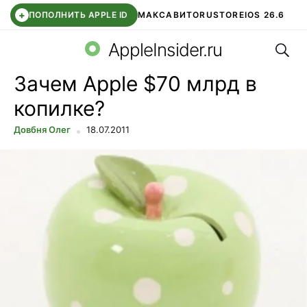
+
ПОПОЛНИТЬ APPLE ID
МАКС
АВИТО
RUSTORE
IOS 26.6
Поис
DDE STORE
СБЕР КИДС
ВТБ ОНЛАЙН
ЧАТ В ROBLOX
AppleInsider.ru
Зачем Apple $70 млрд в
копилке?
Довбня Олег
18.07.2011