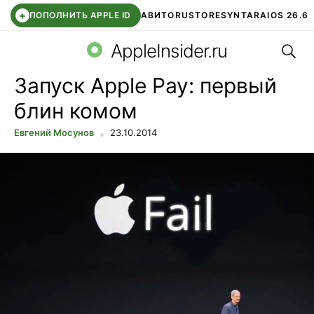
+
ПОПОЛНИТЬ APPLE ID
АВИТО
RUSTORE
SYNTARA
IOS 26.6
Поис
DDE STORE
СБЕР КИДС
ЧАТ ROBLOX
ВТБ ОНЛАЙН
AppleInsider.ru
Запуск Apple Pay: первый
блин комом
Евгений Мосунов
23.10.2014