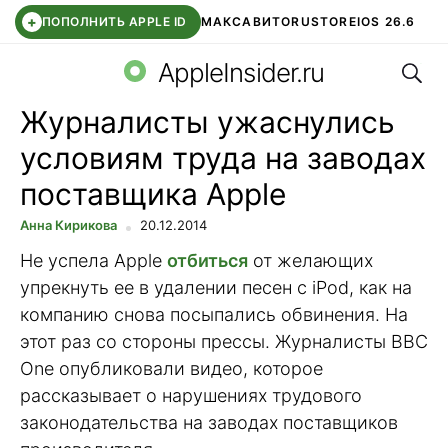
+
ПОПОЛНИТЬ APPLE ID
МАКС
АВИТО
RUSTORE
IOS 26.6
Поис
DDE STORE
СБЕР КИДС
ВТБ ОНЛАЙН
ЧАТ В ROBLOX
AppleInsider.ru
Журналисты ужаснулись
условиям труда на заводах
поставщика Apple
Анна Кирикова
20.12.2014
Не успела Apple
отбиться
от желающих
упрекнуть ее в удалении песен с iPod, как на
компанию снова посыпались обвинения. На
этот раз со стороны прессы. Журналисты BBC
One опубликовали видео, которое
рассказывает о нарушениях трудового
законодательства на заводах поставщиков