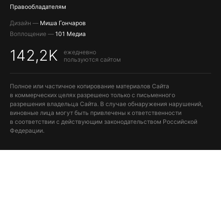
Правообладателям
Дизайн —
Миша Гончаров
Воплощение —
101 Медиа
142,2K
ежедневно
пользуются сайтом
Полное или частичное копирование материалов Сайта
в коммерческих целях разрешено только с письменного
разрешения владельца Сайта. В случае обнаружения нарушений,
виновные лица могут быть привлечены к ответственности
в соответствии с действующим законодательством Российской
Федерации.