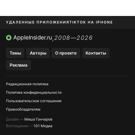
УДАЛЕННЫЕ ПРИЛОЖЕНИЯ
TIKTOK НА IPHONE
ПРИЛОЖЕНИЯ БЕЗ APP STORE
AppleInsider.ru
2008—2026
,
OZON БАНК, WILDBERRIES
Темы
Авторы
О проекте
Контакты
МЕССЕНДЖЕРЫ KAKAOTALK, B…
Реклама
ПОПОЛНЕНИЕ APPLE ID
Редакционная политика
Политика конфиденциальности
Пользовательское соглашение
Правообладателям
Дизайн —
Миша Гончаров
Воплощение —
101 Медиа