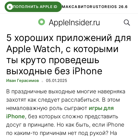
+
ПОПОЛНИТЬ APPLE ID
МАКС
АВИТО
RUSTORE
IOS 26.6
Поис
DDE STORE
СБЕР КИДС
ВТБ ОНЛАЙН
ЧАТ В ROBLOX
AppleInsider.ru
5 хороших приложений для
Apple Watch, с которыми
ты круто проведешь
выходные без iPhone
Иван Герасимов
05.01.2025
В праздничные выходные многие наверняка
захотят как следует расслабиться. В этом
немаловажную роль сыграют
игры для
iPhone
, без которых сложно представить
досуг в принципе. Но как быть, если iPhone
по каким-то причинам нет под рукой? На