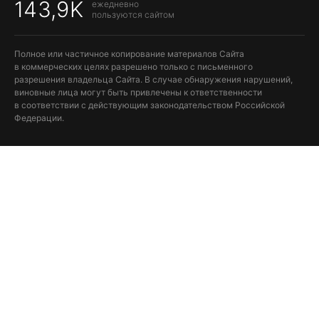
143,9K
ежедневно
пользуются сайтом
Полное или частичное копирование материалов Сайта
в коммерческих целях разрешено только с письменного
разрешения владельца Сайта. В случае обнаружения нарушений,
виновные лица могут быть привлечены к ответственности
в соответствии с действующим законодательством Российской
Федерации.