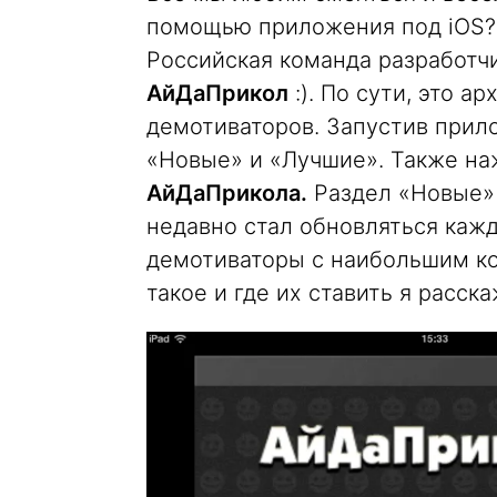
помощью приложения под iOS?
Российская команда разработч
АйДаПрикол
:). По сути, это 
демотиваторов. Запустив прило
«Новые» и «Лучшие». Также наж
АйДаПрикола.
Раздел «Новые» 
недавно стал обновляться кажд
демотиваторы с наибольшим ко
такое и где их ставить я расск