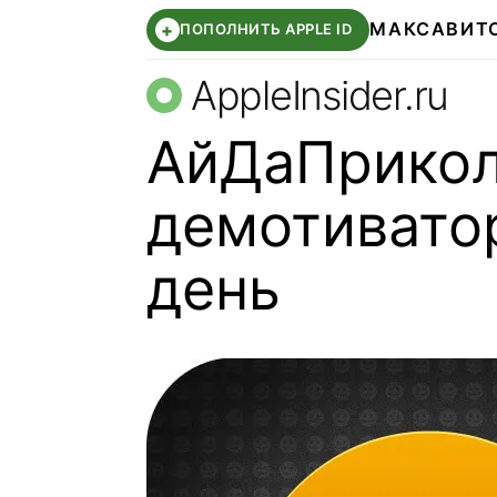
МАКС
АВИТ
+
ПОПОЛНИТЬ APPLE ID
AppleInsider.ru
АйДаПрикол 
демотивато
день