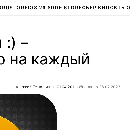
О
RUSTORE
IOS 26.6
DDE STORE
СБЕР КИДС
ВТБ 
:) –
р на каждый
Алексей Тетюшин
01.04.2011,
обновлено 28.02.2023