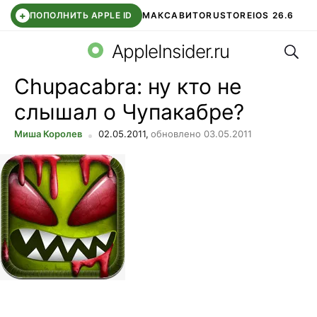
+
ПОПОЛНИТЬ APPLE ID
МАКС
АВИТО
RUSTORE
IOS 26.6
Поис
DDE STORE
СБЕР КИДС
ВТБ ОНЛАЙН
ЧАТ В ROBLOX
AppleInsider.ru
Chupacabra: ну кто не
слышал о Чупакабре?
Миша Королев
02.05.2011,
обновлено 03.05.2011