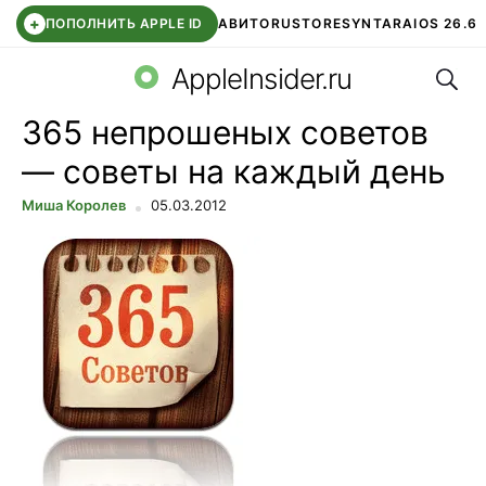
+
ПОПОЛНИТЬ APPLE ID
АВИТО
RUSTORE
SYNTARA
IOS 26.6
Поис
DDE STORE
СБЕР КИДС
ЧАТ ROBLOX
ВТБ ОНЛАЙН
AppleInsider.ru
365 непрошеных советов
— советы на каждый день
Миша Королев
05.03.2012