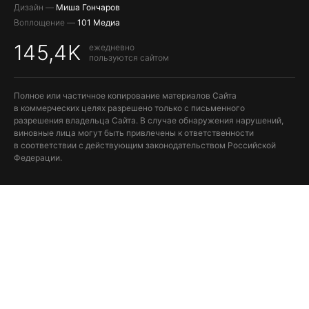
Дизайн —
Миша Гончаров
Воплощение —
101 Медиа
145,4K
ежедневно
пользуются сайтом
Полное или частичное копирование материалов Сайта
в коммерческих целях разрешено только с письменного
разрешения владельца Сайта. В случае обнаружения нарушений,
виновные лица могут быть привлечены к ответственности
в соответствии с действующим законодательством Российской
Федерации.