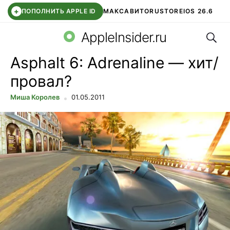
+
ПОПОЛНИТЬ APPLE ID
МАКС
АВИТО
RUSTORE
IOS 26.6
Поис
DDE STORE
СБЕР КИДС
ВТБ ОНЛАЙН
ЧАТ В ROBLOX
AppleInsider.ru
Asphalt 6: Adrenaline — хит/
провал?
Миша Королев
01.05.2011