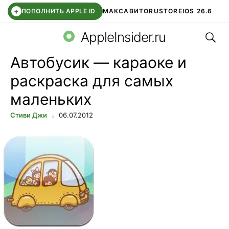
+
ПОПОЛНИТЬ APPLE ID
МАКС
АВИТО
RUSTORE
IOS 26.6
Поис
DDE STORE
СБЕР КИДС
ВТБ ОНЛАЙН
ЧАТ В ROBLOX
AppleInsider.ru
Автобусик — караоке и
раскраска для самых
маленьких
Стиви Джи
06.07.2012