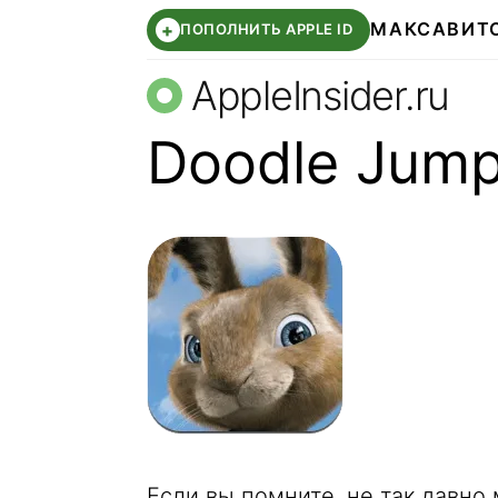
МАКС
АВИТ
+
ПОПОЛНИТЬ APPLE ID
AppleInsider.ru
Doodle Jump
Если вы помните, не так давн