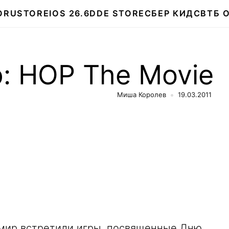
О
RUSTORE
IOS 26.6
DDE STORE
СБЕР КИДС
ВТБ 
: HOP The Movie
Миша Королев
19.03.2011
о мир встретили игры, посвященные Дню