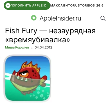
+
ПОПОЛНИТЬ APPLE ID
МАКС
АВИТО
RUSTORE
IOS 26.6
Поис
DDE STORE
СБЕР КИДС
ВТБ ОНЛАЙН
ЧАТ В ROBLOX
AppleInsider.ru
Fish Fury — незаурядная
«времяубивалка»
Миша Королев
04.04.2012