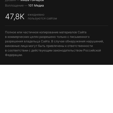
Воплощение —
101 Медиа
47,8K
ежедневно
пользуются сайтом
Полное или частичное копирование материалов Сайта
в коммерческих целях разрешено только с письменного
разрешения владельца Сайта. В случае обнаружения нарушений,
виновные лица могут быть привлечены к ответственности
в соответствии с действующим законодательством Российской
Федерации.