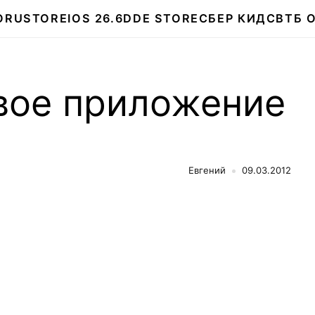
О
RUSTORE
IOS 26.6
DDE STORE
СБЕР КИДС
ВТБ 
овое приложение
Евгений
09.03.2012