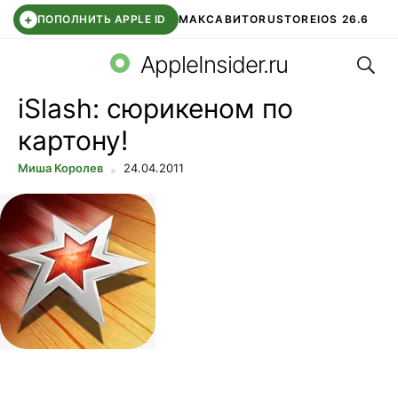
+
ПОПОЛНИТЬ APPLE ID
МАКС
АВИТО
RUSTORE
IOS 26.6
Поис
DDE STORE
СБЕР КИДС
ВТБ ОНЛАЙН
ЧАТ В ROBLOX
AppleInsider.ru
iSlash: сюрикеном по
картону!
Миша Королев
24.04.2011