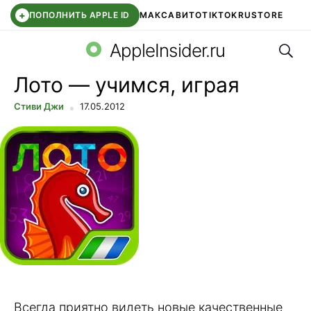
+
ПОПОЛНИТЬ APPLE ID
МАКС
АВИТО
TIKTOK
RUSTORE
Поис
SYNTARA
WB КЛУБ
IOS 26.6
DDE STORE
AppleInsider.ru
Лото — учимся, играя
Стиви Джи
17.05.2012
Всегда приятно видеть новые качественные