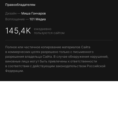
Правообладателям
Дизайн —
Миша Гончаров
Воплощение —
101 Медиа
145,4K
ежедневно
пользуются сайтом
Полное или частичное копирование материалов Сайта
в коммерческих целях разрешено только с письменного
разрешения владельца Сайта. В случае обнаружения нарушений,
виновные лица могут быть привлечены к ответственности
в соответствии с действующим законодательством Российской
Федерации.