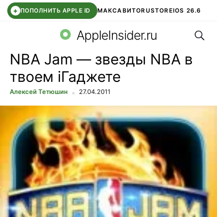
+
ПОПОЛНИТЬ APPLE ID
МАКС
АВИТО
RUSTORE
IOS 26.6
Поис
DDE STORE
СБЕР КИДС
ВТБ ОНЛАЙН
ЧАТ В ROBLOX
AppleInsider.ru
NBA Jam — звезды NBA в
твоем iГаджете
Алексей Тетюшин
27.04.2011