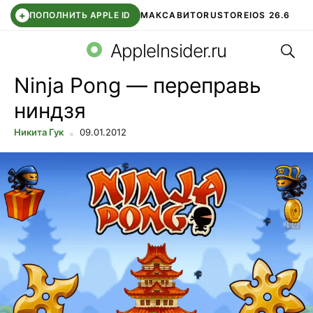
+
ПОПОЛНИТЬ APPLE ID
МАКС
АВИТО
RUSTORE
IOS 26.6
Поис
DDE STORE
СБЕР КИДС
ВТБ ОНЛАЙН
ЧАТ В ROBLOX
AppleInsider.ru
Ninja Pong — переправь
ниндзя
Никита Гук
09.01.2012