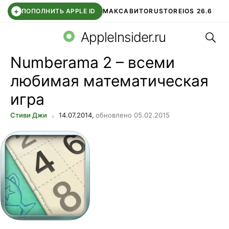
+
ПОПОЛНИТЬ APPLE ID
МАКС
АВИТО
RUSTORE
IOS 26.6
Поис
DDE STORE
СБЕР КИДС
ВТБ ОНЛАЙН
ЧАТ В ROBLOX
AppleInsider.ru
Numberama 2 – всеми
любимая математическая
игра
Стиви Джи
14.07.2014,
обновлено 05.02.2015