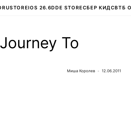
О
RUSTORE
IOS 26.6
DDE STORE
СБЕР КИДС
ВТБ 
 Journey To
Миша Королев
12.06.2011