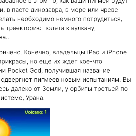
забавное в этом то, как ваши пигмеи будут
, в пасте динозавра, в море или чреве
сделать необходимо немного потрудиться,
ь траекторию полета к вулкану,
ова…
ончено. Конечно, владельцы iPad и iPhone
прикрасы, но еще их ждет кое-что
ии Pocket God, получившая название
 подвергнет пигмеев новым испытаниям. Вы
сь далеко от Земли, у орбиты третьей по
истеме, Урана.