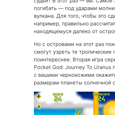
судьи? В этот раз — вы. Самое 
погибать — под ударами молнии
вулкана. Для того, чтобы это 
например, правильно рассчитат
находящемуся далеко от остр
Но с островами на этот раз пок
смогут узреть те тропические 
поинтереснее. Вторая игра сер
Pocket God: Journey To Uranus
с вашими чернокожими окажите
размерам планеты солнечной с