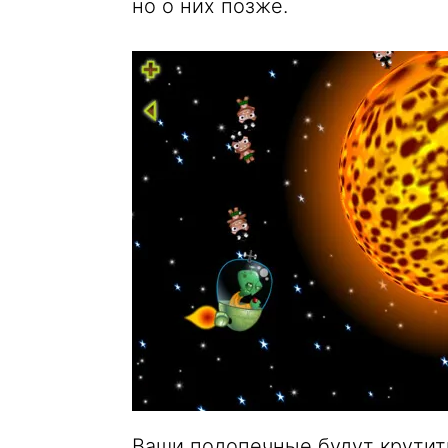
но о них позже.
Ваши подопечные будут крутить