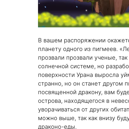
В вашем распоряжении окажется
планету одного из пигмеев. «Л
прозвали прозвали ученые, так
солнечной системе, но разрабо
поверхности Урана выросла уйм
странно, но он станет другом п
посвященной дракону, вам буд
острова, находящегося в невес
уворачиваться от других обитат
можно выше, так как внизу бу
драконо-еды.