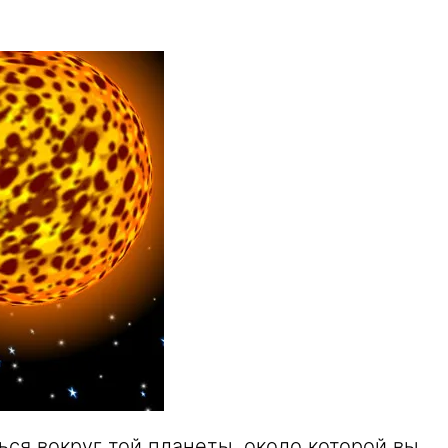
ся вокруг той планеты, около которой вы