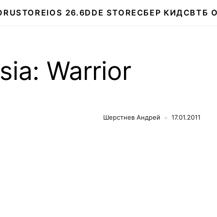
О
RUSTORE
IOS 26.6
DDE STORE
СБЕР КИДС
ВТБ 
sia: Warrior
Шерстнев Андрей
17.01.2011