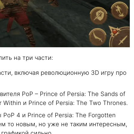
ить на три части:
части, включая революционную 3D игру про
теля PoP – Prince of Persia: The Sands of
or Within и Prince of Persia: The Two Thrones.
PoP 4 и Prince of Persia: The Forgotten
ем то новым, но уже не таким интересным,
а графикой сильно.