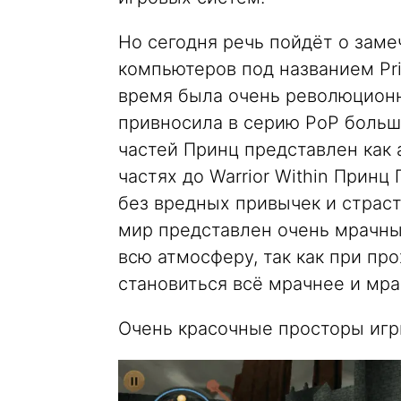
Но сегодня речь пойдёт о зам
компьютеров под названием Princ
время была очень революционн
привносила в серию PoP больш
частей Принц представлен как 
частях до Warrior Within Прин
без вредных привычек и страст
мир представлен очень мрачны
всю атмосферу, так как при пр
становиться всё мрачнее и мра
Очень красочные просторы игры