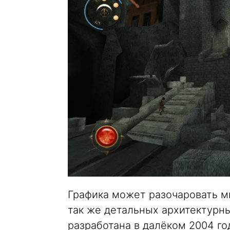
Графика может разочаровать м
так же детальных архитектурны
разработана в далёком 2004 го