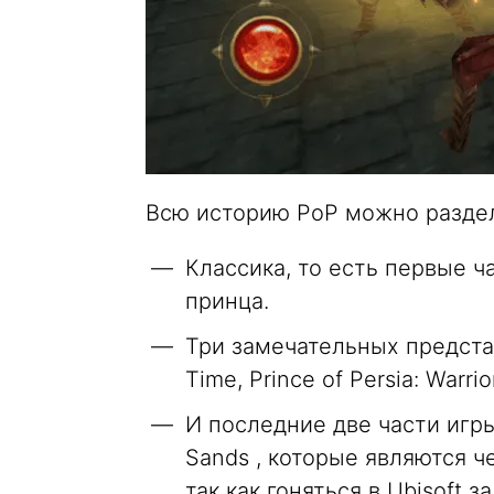
Всю историю PoP можно раздел
Классика, то есть первые 
принца.
Три замечательных представи
Time, Prince of Persia: Warri
И последние две части игры 
Sands , которые являются ч
так как гоняться в Ubisoft з