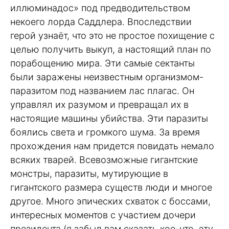
иллюминадос» под предводительством
некоего лорда Саддлера. Впоследствии
герой узнаёт, что это не простое похищение с
целью получить выкуп, а настоящий план по
порабощению мира. Эти самые сектанты
были заражены неизвестным организмом-
паразитом под названием лас плагас. Он
управлял их разумом и превращал их в
настоящие машины убийства. Эти паразиты
боялись света и громкого шума. За время
прохождения нам придется повидать немало
всяких тварей. Всевозможные гигантские
монстры, паразиты, мутирующие в
гигантского размера существ люди и многое
другое. Много эпических схваток с боссами,
интересных моментов с участием дочери
президента (я забыл вам сказать кое-что, эту