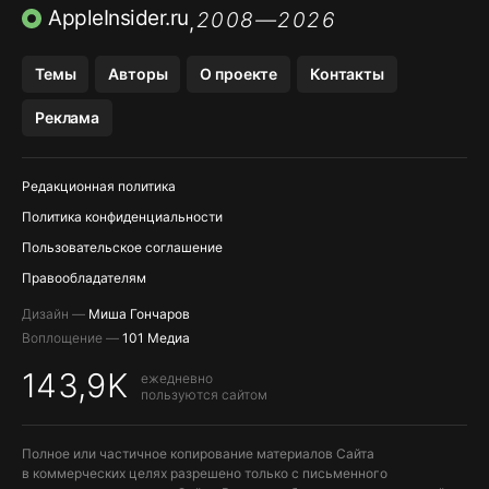
TIKTOK НА IPHONE
ПРИЛОЖЕНИЯ БЕЗ APP STORE
AppleInsider.ru
2008—2026
,
OZON БАНК, WILDBERRIES
Темы
Авторы
О проекте
Контакты
МЕССЕНДЖЕРЫ KAKAOTALK, B…
Реклама
Редакционная политика
Политика конфиденциальности
Пользовательское соглашение
Правообладателям
Дизайн —
Миша Гончаров
Воплощение —
101 Медиа
143,9K
ежедневно
пользуются сайтом
Полное или частичное копирование материалов Сайта
в коммерческих целях разрешено только с письменного