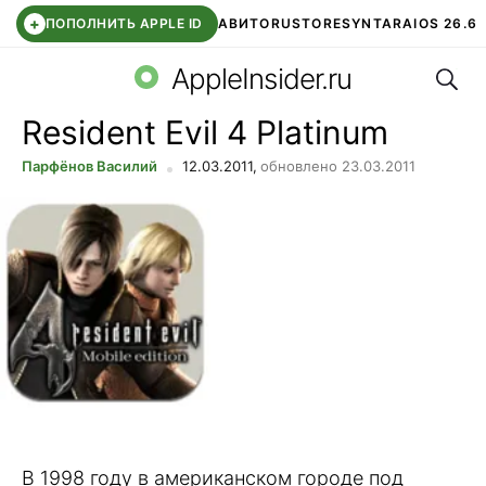
+
ПОПОЛНИТЬ APPLE ID
АВИТО
RUSTORE
SYNTARA
IOS 26.6
Поис
DDE STORE
СБЕР КИДС
ЧАТ ROBLOX
ВТБ ОНЛАЙН
AppleInsider.ru
Resident Evil 4 Platinum
Парфёнов Василий
12.03.2011,
обновлено 23.03.2011
В 1998 году в американском городе под