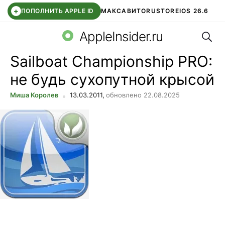
+
ПОПОЛНИТЬ APPLE ID
МАКС
АВИТО
RUSTORE
IOS 26.6
Поис
DDE STORE
СБЕР КИДС
ВТБ ОНЛАЙН
ЧАТ В ROBLOX
AppleInsider.ru
Sailboat Championship PRO:
не будь сухопутной крысой
Миша Королев
13.03.2011,
обновлено 22.08.2025