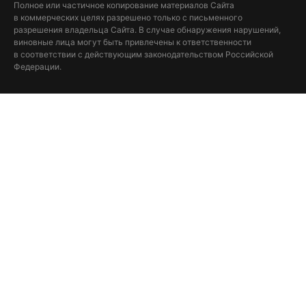
Полное или частичное копирование материалов Сайта
в коммерческих целях разрешено только с письменного
разрешения владельца Сайта. В случае обнаружения нарушений,
виновные лица могут быть привлечены к ответственности
в соответствии с действующим законодательством Российской
Федерации.