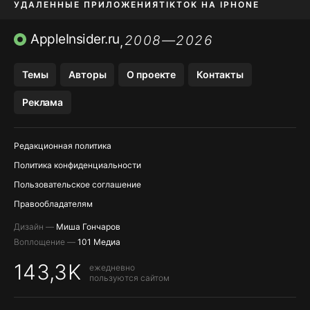
УДАЛЕННЫЕ ПРИЛОЖЕНИЯ
TIKTOK НА IPHONE
ПРИЛОЖЕНИЯ БЕЗ APP STORE
AppleInsider.ru
2008—2026
,
OZON БАНК, WILDBERRIES
Темы
Авторы
О проекте
Контакты
МЕССЕНДЖЕРЫ KAKAOTALK, B…
Реклама
ПОПОЛНЕНИЕ APPLE ID
Редакционная политика
Политика конфиденциальности
Пользовательское соглашение
Правообладателям
Дизайн —
Миша Гончаров
Воплощение —
101 Медиа
143,3K
ежедневно
пользуются сайтом