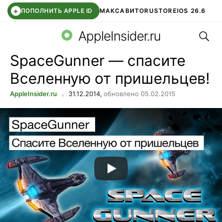
+
ПОПОЛНИТЬ APPLE ID
МАКС
АВИТО
RUSTORE
IOS 26.6
Поис
DDE STORE
СБЕР КИДС
ВТБ ОНЛАЙН
ЧАТ В ROBLOX
AppleInsider.ru
SpaceGunner — спасите
Вселенную от пришельцев!
AppleInsider.ru
31.12.2014,
обновлено 05.02.2015