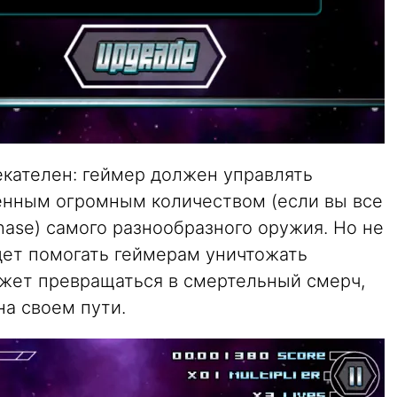
екателен: геймер должен управлять
енным огромным количеством (если вы все
hase) самого разнообразного оружия. Но не
дет помогать геймерам уничтожать
жет превращаться в смертельный смерч,
а своем пути.