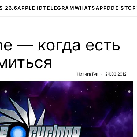
S 26.6
APPLE ID
TELEGRAM
WHATSAPP
DDE STOR
ne — когда есть
миться
Никита Гук
24.03.2012