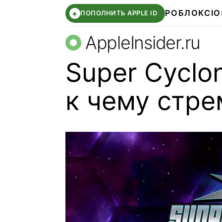
РОБЛОКС
IO
+
ПОПОЛНИТЬ APPLE ID
AppleInsider.ru
Super Cyclo
к чему стре