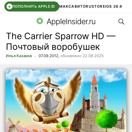
+
ПОПОЛНИТЬ APPLE ID
МАКС
АВИТО
RUSTORE
IOS 26.6
Поис
DDE STORE
СБЕР КИДС
ВТБ ОНЛАЙН
ЧАТ В ROBLOX
AppleInsider.ru
The Carrier Sparrow HD —
Почтовый воробушек
Илья Казаков
07.09.2012,
обновлено 22.08.2025