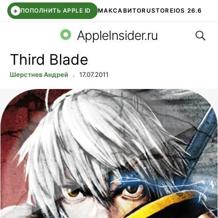
+
ПОПОЛНИТЬ APPLE ID
МАКС
АВИТО
RUSTORE
IOS 26.6
Поис
DDE STORE
СБЕР КИДС
ВТБ ОНЛАЙН
ЧАТ В ROBLOX
AppleInsider.ru
Third Blade
Шерстнев Андрей
17.07.2011