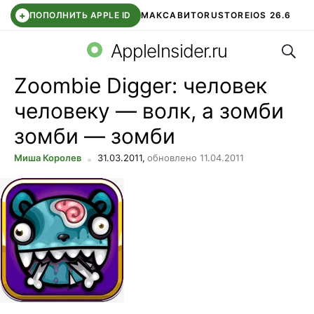
+
ПОПОЛНИТЬ APPLE ID
МАКС
АВИТО
RUSTORE
IOS 26.6
Поис
DDE STORE
СБЕР КИДС
ВТБ ОНЛАЙН
ЧАТ В ROBLOX
AppleInsider.ru
Zoombie Digger: человек
человеку — волк, а зомби
зомби — зомби
Миша Королев
31.03.2011,
обновлено 11.04.2011