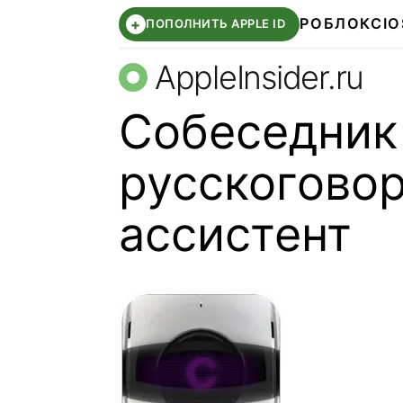
РОБЛОКС
IO
+
ПОПОЛНИТЬ APPLE ID
AppleInsider.ru
Собеседник
русскогово
ассистент