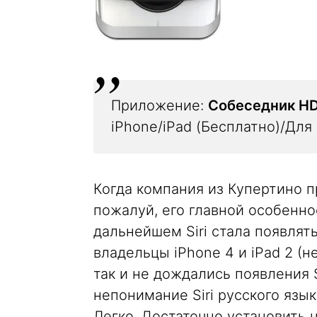
Приложение:
Собеседник H
iPhone/iPad (Бесплатно)/Для 
Когда компания из Купертино п
пожалуй, его главной особеннос
дальнейшем Siri стала появлять
владельцы iPhone 4 и iPad 2 (н
так и не дождались появления S
непонимание Siri русского язы
Легко. Достаточно установить 