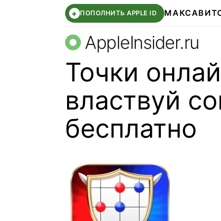
МАКС
АВИТ
+
ПОПОЛНИТЬ APPLE ID
AppleInsider.ru
Точки онлай
властвуй с
бесплатно