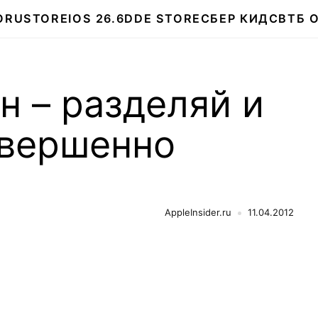
О
RUSTORE
IOS 26.6
DDE STORE
СБЕР КИДС
ВТБ 
н – разделяй и
овершенно
AppleInsider.ru
11.04.2012