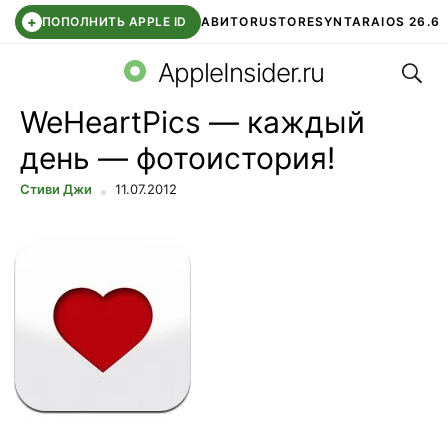
+
ПОПОЛНИТЬ APPLE ID
АВИТО
RUSTORE
SYNTARA
IOS 26.6
Поис
DDE STORE
СБЕР КИДС
ЧАТ ROBLOX
ВТБ ОНЛАЙН
AppleInsider.ru
WeHeartPics — каждый
день — фотоистория!
Стиви Джи
11.07.2012