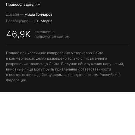
Правообладателям
Дизайн —
Миша Гончаров
Воплощение —
101 Медиа
46,9K
ежедневно
пользуются сайтом
Полное или частичное копирование материалов Сайта
в коммерческих целях разрешено только с письменного
разрешения владельца Сайта. В случае обнаружения нарушений,
виновные лица могут быть привлечены к ответственности
в соответствии с действующим законодательством Российской
Федерации.