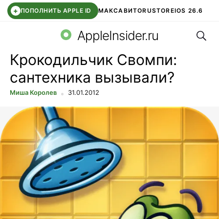
+
ПОПОЛНИТЬ APPLE ID
МАКС
АВИТО
RUSTORE
IOS 26.6
Поис
DDE STORE
СБЕР КИДС
ВТБ ОНЛАЙН
ЧАТ В ROBLOX
AppleInsider.ru
Крокодильчик Свомпи:
сантехника вызывали?
Миша Королев
31.01.2012