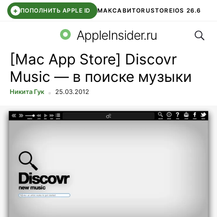
+
ПОПОЛНИТЬ APPLE ID
МАКС
АВИТО
RUSTORE
IOS 26.6
Поис
DDE STORE
СБЕР КИДС
ВТБ ОНЛАЙН
ЧАТ В ROBLOX
AppleInsider.ru
[Mac App Store] Discovr
Music — в поиске музыки
Никита Гук
25.03.2012