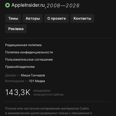
ПРИЛОЖЕНИЯ БЕЗ APP STORE
AppleInsider.ru
2008—2026
,
OZON БАНК, WILDBERRIES
Темы
Авторы
О проекте
Контакты
МЕССЕНДЖЕРЫ KAKAOTALK, B…
Реклама
ПОПОЛНЕНИЕ APPLE ID
Редакционная политика
Политика конфиденциальности
Пользовательское соглашение
Правообладателям
Дизайн —
Миша Гончаров
Воплощение —
101 Медиа
143,3K
ежедневно
пользуются сайтом
Полное или частичное копирование материалов Сайта
в коммерческих целях разрешено только с письменного