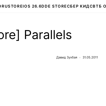
О
RUSTORE
IOS 26.6
DDE STORE
СБЕР КИДС
ВТБ 
re] Parallels
Давид Зухбая
31.05.2011