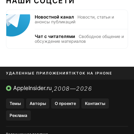
НАШИ СОЦСЕТИ
Новостной канал
Новости, статьи и
анонсы публикаций
Чат с читателями
Свободное общение и
обсуждение материалов
УДАЛЕННЫЕ ПРИЛОЖЕНИЯ
TIKTOK НА IPHONE
ПРИЛОЖЕНИЯ БЕЗ APP STORE
AppleInsider.ru
2008—2026
,
OZON БАНК, WILDBERRIES
Темы
Авторы
О проекте
Контакты
МЕССЕНДЖЕРЫ KAKAOTALK, B…
Реклама
ПОПОЛНЕНИЕ APPLE ID