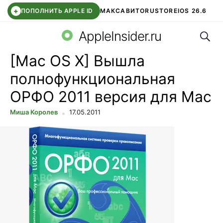
+
ПОПОЛНИТЬ APPLE ID
МАКС
АВИТО
RUSTORE
IOS 26.6
Поис
DDE STORE
СБЕР КИДС
ВТБ ОНЛАЙН
ЧАТ В ROBLOX
AppleInsider.ru
[Mac OS X] Вышла
полнофункциональная
ОРФО 2011 версия для Mac
Миша Королев
17.05.2011