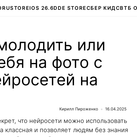
О
RUSTORE
IOS 26.6
DDE STORE
СБЕР КИДС
ВТБ 
молодить или
ебя на фото с
йросетей на
Кирилл Пироженко
16.04.2025
секрет, что нейросети можно использовать
а классная и позволяет людям без знания