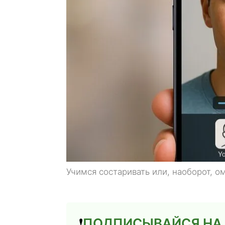
Учимся состаривать или, наоборот, о
❗️
ПОДПИСЫВАЙСЯ НА 