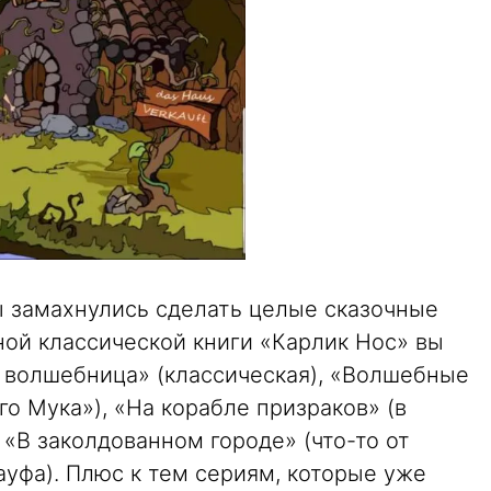
ы замахнулись сделать целые сказочные
ной классической книги «Карлик Нос» вы
я волшебница» (классическая), «Волшебные
о Мука»), «На корабле призраков» (в
 «В заколдованном городе» (что-то от
уфа). Плюс к тем сериям, которые уже