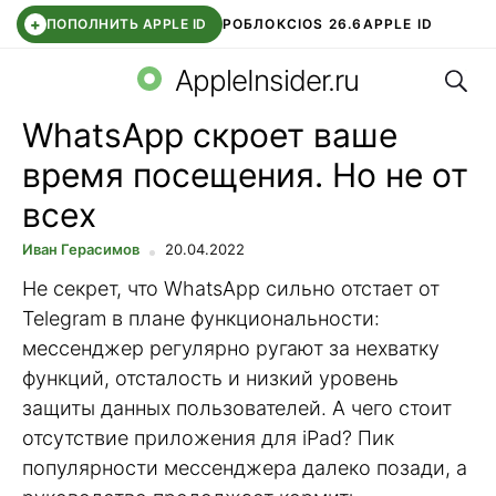
+
ПОПОЛНИТЬ APPLE ID
РОБЛОКС
IOS 26.6
APPLE ID
Поис
TELEGRAM
WHATSAPP
DDE STORE
APP STORE
OZON БАНК
AppleInsider.ru
WhatsApp скроет ваше
время посещения. Но не от
всех
Иван Герасимов
20.04.2022
Не секрет, что WhatsApp сильно отстает от
Telegram в плане функциональности:
мессенджер регулярно ругают за нехватку
функций, отсталость и низкий уровень
защиты данных пользователей. А чего стоит
отсутствие приложения для iPad? Пик
популярности мессенджера далеко позади, а