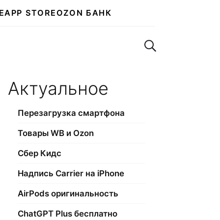
E
APP STORE
OZON БАНК
Поиск по сайту
Актуальное
Перезагрузка смартфона
Товары WB и Ozon
Сбер Кидс
Надпись Carrier на iPhone
AirPods оригинальность
ChatGPT Plus бесплатно