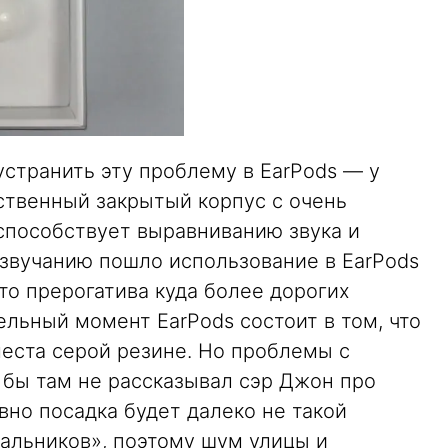
 устранить эту проблему в EarPods — у
ственный закрытый корпус с очень
способствует выравниванию звука и
 звучанию пошло использование в EarPods
о прерогатива куда более дорогих
льный момент EarPods состоит в том, что
места серой резине. Но проблемы с
о бы там не рассказывал сэр Джон про
вно посадка будет далеко не такой
нальников», поэтому шум улицы и