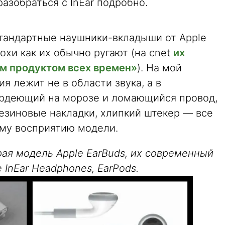
азобраться с InEar подробно.
стандартные наушники-вкладыши от Apple
охи как их обычно ругают (на cnet
их
м продуктом всех времен»
). На мой
ия лежит не в области звука, а в
ердеющий на морозе и ломающийся провод,
зиновые накладки, хлипкий штекер — все
ому восприятию модели.
рая модель Apple EarBuds, их современный
 InEar Headphones, EarPods.