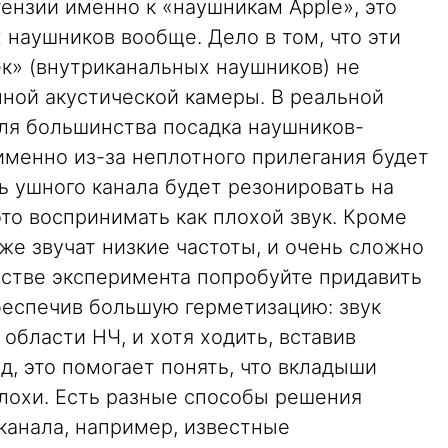
ензии именно к «наушникам Apple», это
 наушников вообще. Дело в том, что эти
ек» (внутриканальных наушников) не
ной акустической камеры. В реальной
для большинства посадка наушников-
 именно из-за неплотного прилегания будет
ть ушного канала будет резонировать на
это воспринимать как плохой звук. Кроме
уже звучат низкие частоты, и очень сложно
естве эксперимента попробуйте придавить
беспечив большую герметизацию: звук
области НЧ, и хотя ходить, вставив
д, это помогает понять, что вкладыши
плохи. Есть разные способы решения
канала, например, известные