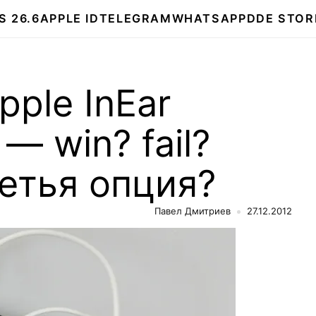
S 26.6
APPLE ID
TELEGRAM
WHATSAPP
DDE STOR
pple InEar
— win? fail?
етья опция?
Павел Дмитриев
27.12.2012