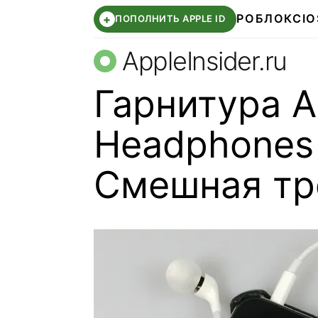
РОБЛОКС
IO
+
ПОПОЛНИТЬ APPLE ID
AppleInsider.ru
Гарнитура A
Headphones 
Смешная тр