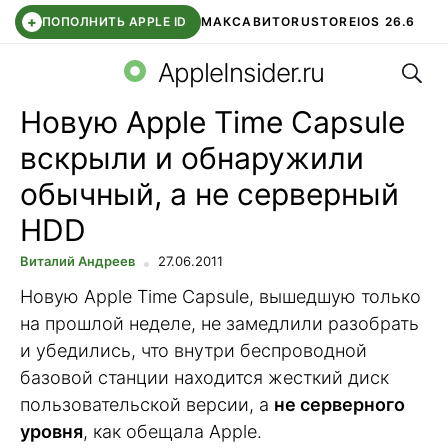
+
ПОПОЛНИТЬ APPLE ID
МАКС
АВИТО
RUSTORE
IOS 26.6
Поис
DDE STORE
СБЕР КИДС
ВТБ ОНЛАЙН
ЧАТ В ROBLOX
AppleInsider.ru
Новую Apple Time Capsule
вскрыли и обнаружили
обычный, а не серверный
HDD
Виталий Андреев
27.06.2011
Новую Apple Time Capsule, вышедшую только
на прошлой неделе, не замедлили разобрать
и убедились, что внутри беспроводной
базовой станции находится жесткий диск
пользовательской версии, а
не серверного
уровня
, как обещала Apple.