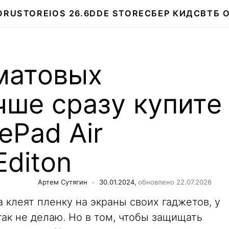
О
RUSTORE
IOS 26.6
DDE STORE
СБЕР КИДС
ВТБ 
матовых
чше сразу купите
Pad Air
Editon
Артем Сутягин
30.01.2024,
обновлено 22.07.2026
а клеят пленку на экраны своих гаджетов, у
так не делаю. Но в том, чтобы защищать