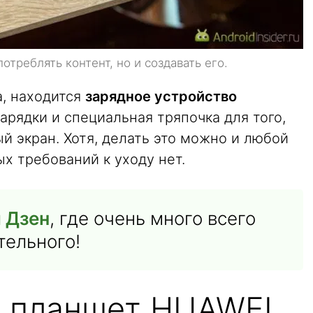
треблять контент, но и создавать его.
а, находится
зарядное устройство
зарядки и специальная тряпочка для того,
й экран. Хотя, делать это можно и любой
ых требований к уходу нет.
 Дзен
, где очень много всего
тельного!
т планшет HUAWEI