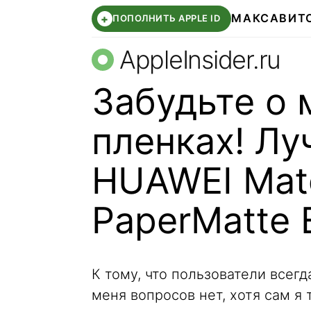
МАКС
АВИТ
+
ПОПОЛНИТЬ APPLE ID
AppleInsider.ru
Забудьте о 
пленках! Лу
HUAWEI Mate
PaperMatte 
К тому, что пользователи всегд
меня вопросов нет, хотя сам я 