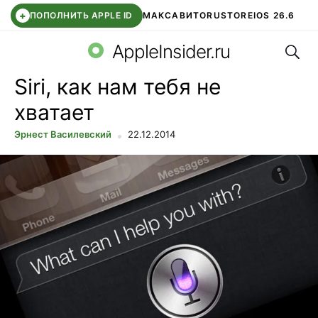
+
ПОПОЛНИТЬ APPLE ID
МАКС
АВИТО
RUSTORE
IOS 26.6
Поис
DDE STORE
СБЕР КИДС
ВТБ ОНЛАЙН
ЧАТ В ROBLOX
AppleInsider.ru
Siri, как нам тебя не
хватает
Эрнест Василевский
22.12.2014