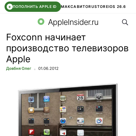
+
ПОПОЛНИТЬ APPLE ID
МАКС
АВИТО
RUSTORE
IOS 26.6
Поис
DDE STORE
СБЕР КИДС
ВТБ ОНЛАЙН
ЧАТ В ROBLOX
AppleInsider.ru
Foxconn начинает
производство телевизоров
Apple
Довбня Олег
01.06.2012