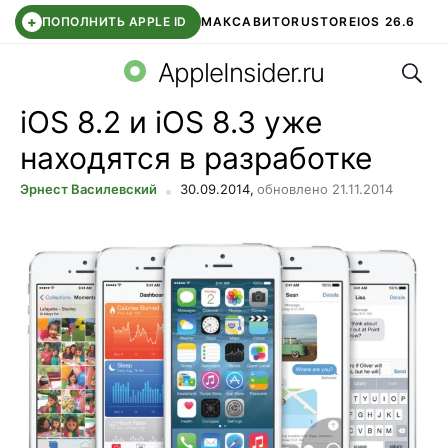
+
ПОПОЛНИТЬ APPLE ID
МАКС
АВИТО
RUSTORE
IOS 26.6
Поис
DDE STORE
СБЕР КИДС
ВТБ ОНЛАЙН
ЧАТ В ROBLOX
AppleInsider.ru
iOS 8.2 и iOS 8.3 уже
находятся в разработке
Эрнест Василевский
30.09.2014,
обновлено 21.11.2014