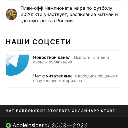
Плей-офф Чемпионата мира по футболу
2026: кто участвует, расписание матчей и
где смотреть в России
НАШИ СОЦСЕТИ
Новостной канал
Новости, статьи и
анонсы публикаций
Чат с читателями
Свободное общение и
обсуждение материалов
ЧАТ РОБЛОКС
DDE STORE
ВТБ ОНЛАЙН
APP STORE
OZON БАНК
KAKAOTALK И BIP
AppleInsider.ru
2008—2026
,