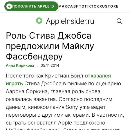
+
ПОПОЛНИТЬ APPLE ID
МАКС
АВИТО
TIKTOK
RUSTORE
Поис
SYNTARA
WB КЛУБ
IOS 26.6
APPLE ID
AppleInsider.ru
Роль Стива Джобса
предложили Майклу
Фассбендеру
Анна Кирикова
05.11.2014
После того как Кристиан Бэйл
отказался
играть
Стива Джобса в фильме по сценарию
Аарона Соркина, главная роль снова
оказалась вакантна. Согласно последним
данным, кинокомпания Sony уже ведет
переговоры с другими актерами. В частности,
сыграть основателя Apple предложено