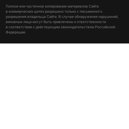
Полное или частичное копирование материалов Сайта
в коммерческих целях разрешено только с письменного
разрешения владельца Сайта. В случае обнаружения нарушений,
виновные лица могут быть привлечены к ответственности
в соответствии с действующим законодательством Российской
Федерации.