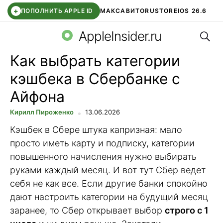
+
ПОПОЛНИТЬ APPLE ID
МАКС
АВИТО
RUSTORE
IOS 26.6
Поис
DDE STORE
СБЕР КИДС
ВТБ ОНЛАЙН
ЧАТ В ROBLOX
AppleInsider.ru
Как выбрать категории
кэшбека в Сбербанке с
Айфона
Кирилл Пироженко
13.06.2026
Кэшбек в Сбере штука капризная: мало
просто иметь карту и подписку, категории
повышенного начисления нужно выбирать
руками каждый месяц. И вот тут Сбер ведет
себя не как все. Если другие банки спокойно
дают настроить категории на будущий месяц
заранее, то Сбер открывает выбор
строго с 1