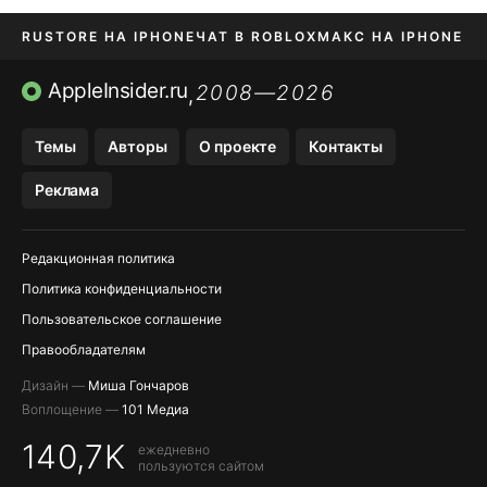
RUSTORE НА IPHONE
ЧАТ В ROBLOX
МАКС НА IPHONE
AVITO НА IPHONE
ВТБ ОНЛАЙН
TIKTOK НА IPHONE
AppleInsider.ru
2008—2026
,
Темы
Авторы
О проекте
Контакты
Реклама
Редакционная политика
Политика конфиденциальности
Пользовательское соглашение
Правообладателям
Дизайн —
Миша Гончаров
Воплощение —
101 Медиа
140,7K
ежедневно
пользуются сайтом