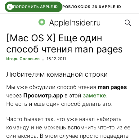
+
ПОПОЛНИТЬ APPLE ID
РОБЛОКС
IOS 26.6
APPLE ID
Поис
TELEGRAM
WHATSAPP
DDE STORE
APP STORE
OZON БАНК
AppleInsider.ru
[Mac OS X] Еще один
способ чтения man pages
Игорь Соловьев
16.12.2011
Любителям командной строки
Мы уже обсудили способ чтения
man pages
через
Просмотр.app
в этой
заметке
.
Но есть и еще один способ делать это.
Часто бывает так, что уже начал набирать
команду и не можешь вспомнить что-то из ее
синтаксиса. В этом случае просто подведите