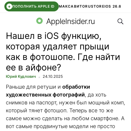
+
ПОПОЛНИТЬ APPLE ID
МАКС
АВИТО
RUSTORE
IOS 26.6
Поис
DDE STORE
СБЕР КИДС
ВТБ ОНЛАЙН
ЧАТ В ROBLOX
AppleInsider.ru
Нашел в iOS функцию,
которая удаляет прыщи
как в фотошопе. Где найти
ее в айфоне?
Юрий Кудлович
24.10.2025
Раньше для ретуши и
обработки
художественных фотографий
, да хоть
снимков на паспорт, нужен был мощный комп,
который тянет фотошоп. Теперь все то же
самое можно сделать на любом смартфоне. А
вот самые продвинутые модели не просто