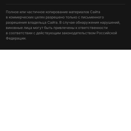
Полное или частичное копирование материалов Сайта
в коммерческих целях разрешено только с письменного
разрешения владельца Сайта. В случае обнаружения нарушений,
виновные лица могут быть привлечены к ответственности
в соответствии с действующим законодательством Российской
Федерации.