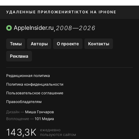
УДАЛЕННЫЕ ПРИЛОЖЕНИЯ
TIKTOK НА IPHONE
ПРИЛОЖЕНИЯ БЕЗ APP STORE
AppleInsider.ru
2008—2026
,
OZON БАНК, WILDBERRIES
Темы
Авторы
О проекте
Контакты
МЕССЕНДЖЕРЫ KAKAOTALK, B…
Реклама
ПОПОЛНЕНИЕ APPLE ID
Редакционная политика
Политика конфиденциальности
Пользовательское соглашение
Правообладателям
Дизайн —
Миша Гончаров
Воплощение —
101 Медиа
143,3K
ежедневно
пользуются сайтом